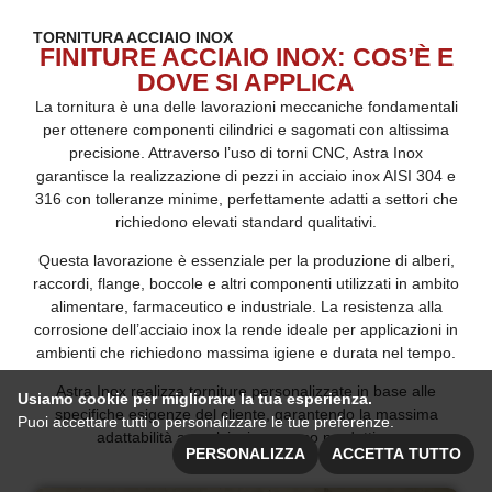
TORNITURA ACCIAIO INOX
FINITURE ACCIAIO INOX: COS’È E
DOVE SI APPLICA
La tornitura è una delle lavorazioni meccaniche fondamentali
per ottenere componenti cilindrici e sagomati con altissima
precisione. Attraverso l’uso di torni CNC, Astra Inox
garantisce la realizzazione di pezzi in acciaio inox AISI 304 e
316 con tolleranze minime, perfettamente adatti a settori che
richiedono elevati standard qualitativi.
Questa lavorazione è essenziale per la produzione di alberi,
raccordi, flange, boccole e altri componenti utilizzati in ambito
alimentare, farmaceutico e industriale. La resistenza alla
corrosione dell’acciaio inox la rende ideale per applicazioni in
ambienti che richiedono massima igiene e durata nel tempo.
Astra Inox realizza torniture personalizzate in base alle
Usiamo cookie per migliorare la tua esperienza.
specifiche esigenze del cliente, garantendo la massima
Puoi accettare tutti o personalizzare le tue preferenze.
adattabilità a qualsiasi processo produttivo.
PERSONALIZZA
ACCETTA TUTTO