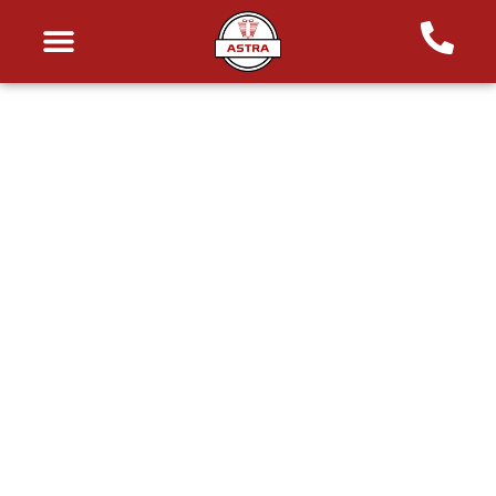
Home
Lavorazioni
Tornitura Acciaio Inox
FINITURE ACCIAIO
INOX
Lavorazioni di alta qualità per l’industria alimentare,
farmaceutica e meccanica, con soluzioni su misura per
ogni esigenza.